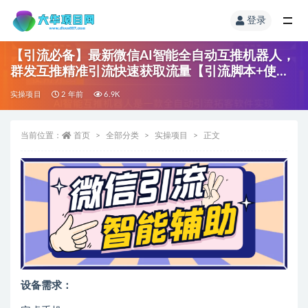
登录
【引流必备】最新微信AI智能全自动互推机器人，
群发互推精准引流快速获取流量【引流脚本+使用
教程】
实操项目
2 年前
6.9K
当前位置：
首页
全部分类
实操项目
正文
设备需求：