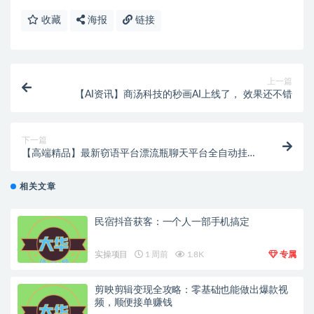
收藏
海报
链接
上一篇
【AI资讯】商汤科技的秒画AI上线了， 效果还不错
下一篇
【高端精品】最新窃语平台漂流瓶聊天平台全自动挂机
玩法，号称单窗口日收益30-50+【智能脚本+使用教
程】
相关文章
民宿抖音获客：一个人一部手机搞定
实操项目
1 周前
1.8K
专属
剪映剪辑变现全攻略：零基础也能做出爆款视
频，顺便接单赚钱