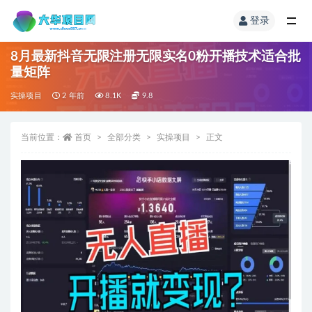
登录
8月最新抖音无限注册无限实名0粉开播技术适合批
量矩阵
实操项目
2 年前
8.1K
9.8
当前位置：
首页
全部分类
实操项目
正文