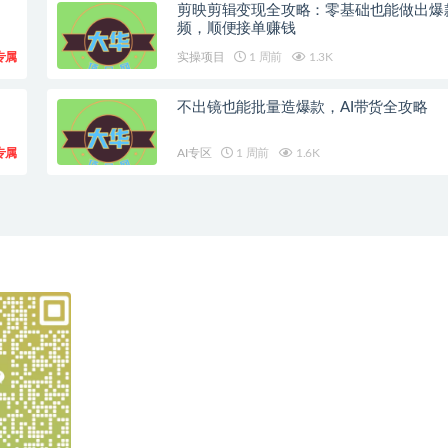
剪映剪辑变现全攻略：零基础也能做出爆
频，顺便接单赚钱
专属
实操项目
1 周前
1.3K
不出镜也能批量造爆款，AI带货全攻略
专属
AI专区
1 周前
1.6K