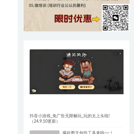
抖音小游戏_免广告无限畅玩_玩的太上头啦!
（24.9.10更新）
爆款图文创作工具来啦~~！