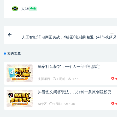
大华
会员
上一
人工智能SD电商图实战，ai绘图0基础到精通（41节视频课
相关文章
民宿抖音获客：一个人一部手机搞定
实操项目
1 周前
1.5K
抖音图文问答玩法，几分钟一条原创轻松变
AI专区
1 周前
1.4K