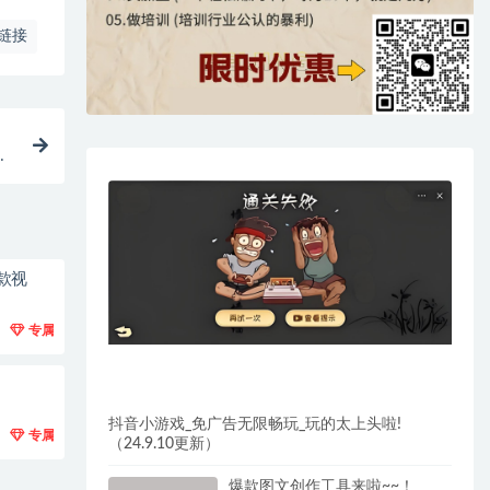
链接
使
款视
专属
抖音小游戏_免广告无限畅玩_玩的太上头啦!
专属
（24.9.10更新）
爆款图文创作工具来啦~~！