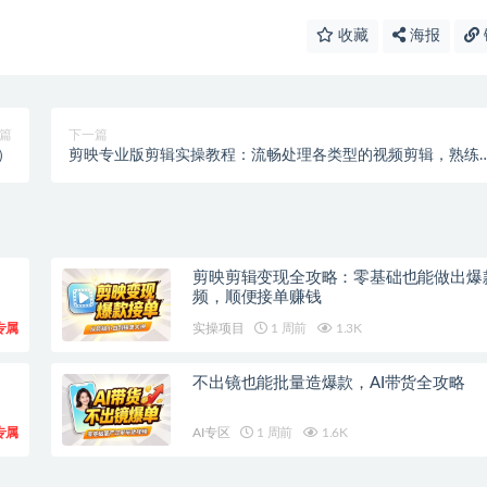
收藏
海报
篇
下一篇
）
剪映专业版剪辑实操教程：流畅处理各类型的视频剪辑，熟练
用剪映专业版
剪映剪辑变现全攻略：零基础也能做出爆
频，顺便接单赚钱
专属
实操项目
1 周前
1.3K
不出镜也能批量造爆款，AI带货全攻略
专属
AI专区
1 周前
1.6K