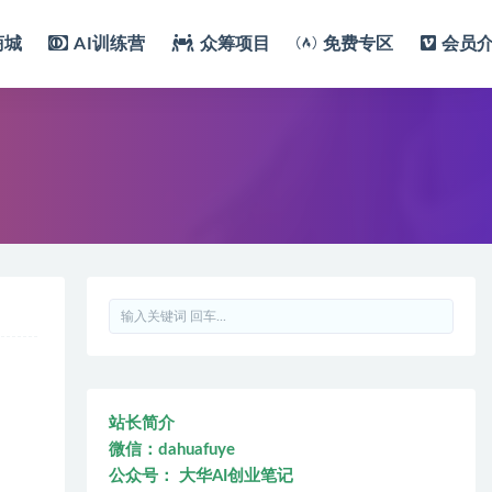
商城
AI训练营
众筹项目
免费专区
会员
站长简介
微信：dahuafuye
公众号： 大华AI创业笔记